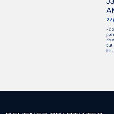
J
A
27
« Da
poin
de R
but 
56 s