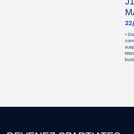
J
M
22
« Da
cons
susp
Mars
bute