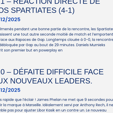
21 – RÉACTION DIRECTE DE
OS SPARTIATES (4-1)
/12/2025
lmenés pendant une bonne partie de la rencontre, les Spartiate
sissent une tout autre seconde moitié de match et l’emporten
face aux Rapaces de Gap. Longtemps clouée à 0-0, la rencontr
débloquée par Gap au bout de 29 minutes. Daniels Murnieks
rit son premier but en powerplay en
20 – DÉFAITE DIFFICILE FACE
UX NOUVEAUX LEADERS.
/12/2025
us rapide que l’éclair ! James Phelan ne met que 9 secondes pou
ir la marque à Marseille. Idéalement servi par Anthony Rech, il n
ble pas pour ajuster Libor Kasik en un contre un. Le nouveau