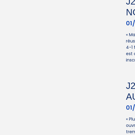
J
N
01
« Ma
réus
4-1 
est 
insc
J
A
01
« Pl
ouvr
trem