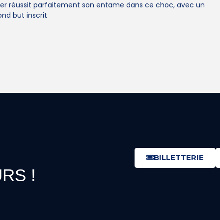
er réussit parfaitement son entame dans ce choc, avec un
nd but inscrit
BILLETTERIE
RS !