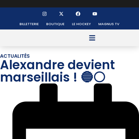
BILLETTERIE
BOUTIQUE
LE HOCKEY
MAGNUS TV
FONDS DE DOTATION
ACTUALITÉS
Alexandre devient
marseillais ! 🔵⚪️