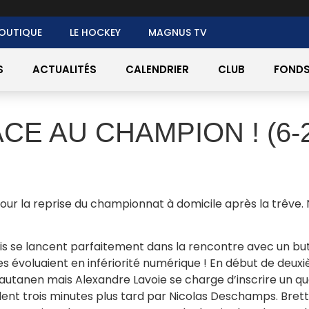
OUTIQUE
LE HOCKEY
MAGNUS TV
S
ACTUALITÉS
CALENDRIER
CLUB
FONDS
CE AU CHAMPION ! (6-
ur la reprise du championnat à domicile après la trêve. N
is se lancent parfaitement dans la rencontre avec un but
tes évoluaient en infériorité numérique ! En début de deux
 Rautanen mais Alexandre Lavoie se charge d’inscrire un q
ndent trois minutes plus tard par Nicolas Deschamps. Br