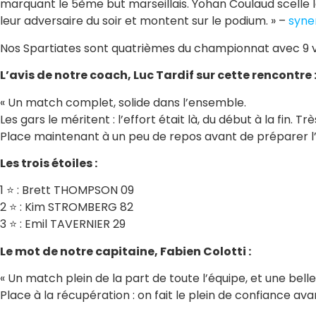
marquant le 5ème but marseillais. Yohan Coulaud scelle l
leur adversaire du soir et montent sur le podium. » –
syne
Nos Spartiates sont quatrièmes du championnat avec 9 v
L’avis de notre coach, Luc Tardif sur cette rencontre 
« Un match complet, solide dans l’ensemble.
Les gars le méritent : l’effort était là, du début à la fin.
Place maintenant à un peu de repos avant de préparer l’
Les trois étoiles :
1 ⭐️ : Brett THOMPSON 09
2 ⭐️ : Kim STROMBERG 82
3 ⭐️ : Emil TAVERNIER 29
Le mot de notre capitaine, Fabien Colotti :
« Un match plein de la part de toute l’équipe, et une bel
Place à la récupération : on fait le plein de confiance a