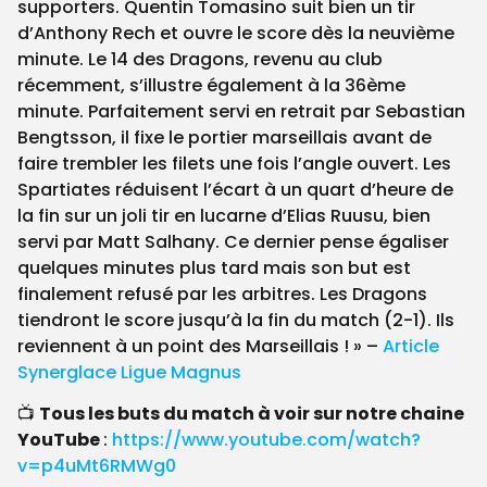
supporters. Quentin Tomasino suit bien un tir
d’Anthony Rech et ouvre le score dès la neuvième
minute. Le 14 des Dragons, revenu au club
récemment, s’illustre également à la 36ème
minute. Parfaitement servi en retrait par Sebastian
Bengtsson, il fixe le portier marseillais avant de
faire trembler les filets une fois l’angle ouvert. Les
Spartiates réduisent l’écart à un quart d’heure de
la fin sur un joli tir en lucarne d’Elias Ruusu, bien
servi par Matt Salhany. Ce dernier pense égaliser
quelques minutes plus tard mais son but est
finalement refusé par les arbitres. Les Dragons
tiendront le score jusqu’à la fin du match (2-1). Ils
reviennent à un point des Marseillais ! » –
Article
Synerglace Ligue Magnu
s
📺
Tous les buts du match à voir sur notre chaine
YouTube
:
https://www.youtube.com/watch?
v=p4uMt6RMWg0